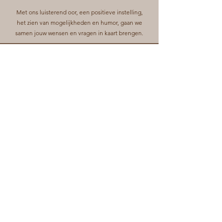
Met ons luisterend oor, een positieve instelling,
het zien van mogelijkheden en humor, gaan we
samen jouw wensen en vragen in kaart brengen.
Direct naar:
Algemene voorwaarden
Privacyverklaring
FLINT Begeleiding V.O.F.
KVK: 90420349
AGB:
41543237
Loopkantstraat 25
5405AC, Uden